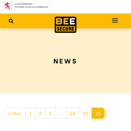
NEWS
« Prev
1
2
3
…
23
24
25