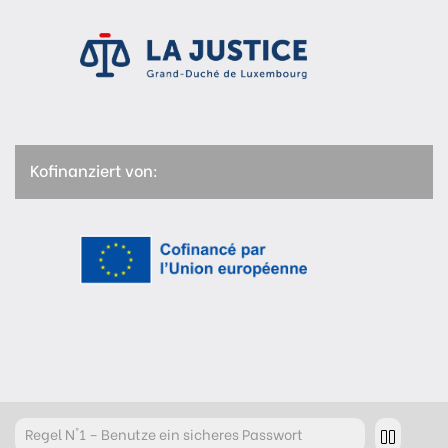
Kofinanziert von:
Regel
N°2 – Überdenke jeden deiner Klicks