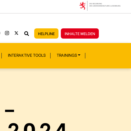
HELPLINE
INHALTE MELDEN
INTERAKTIVE TOOLS
TRAININGS
 –
 2024