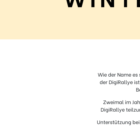
Regel
N°10 – Fragen? Bleib nicht allein!
Wie der Name es s
der DigiRallye i
B
Zweimal im Jah
DigiRallye teilz
Unterstützung bei