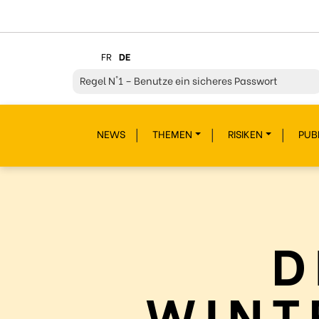
FR
DE
Regel
N°1 – Benutze ein sicheres Passwort
Regel
N°2 – Überdenke jeden deiner Klicks
NEWS
THEMEN
RISIKEN
PUB
Regel
N°3 – Überdenke was du postest
Regel
N°4 – Respektiere andere
Regel
N°5 – Schütze dich vor Hackern/Malware
Regel
N°6 – Glaub nicht alles im Internet
D
Regel
N°7 – Schau nicht weg!
Regel
N°8- Schütze deine Geheimnisse
WINT
Regel
N°9 – Gönn dir auch mal eine Pause