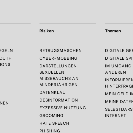
Risiken
Themen
EGELN
BETRUGSMASCHEN
DIGITALE GE
YOUTH
CYBER-MOBBING
DIGITALE SPI
IONS
DARSTELLUNGEN
IM UMGANG 
SEXUELLEN
ANDEREN
MISSBRAUCHS AN
INFORMIERE
MINDERJÄHRIGEN
HINTERFRAG
DATENKLAU
MEIN GELD I
DESINFORMATION
MEINE DATE
ONEN
EXZESSIVE NUTZUNG
SELBSTDARS
GROOMING
INTERNET
HATE SPEECH
PHISHING