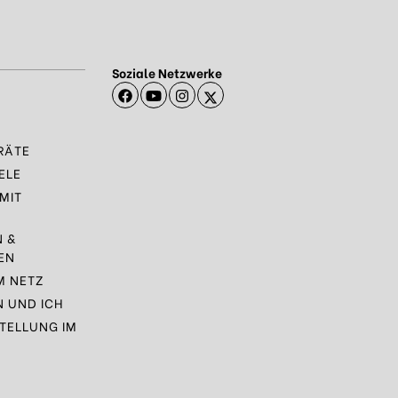
Soziale Netzwerke
RÄTE
ELE
MIT
N &
EN
M NETZ
N UND ICH
TELLUNG IM