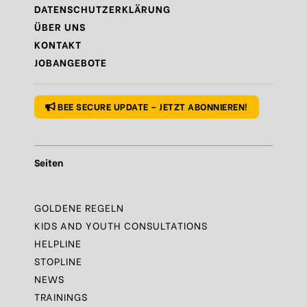
DATENSCHUTZERKLÄRUNG
Regel
N°9 – Gönn dir auch mal eine Pause
ÜBER UNS
KONTAKT
Regel
N°10 – Fragen? Bleib nicht allein!
JOBANGEBOTE
Regel
N°1 – Benutze ein sicheres Passwort
BEE SECURE UPDATE – JETZT ABONNIEREN!
Seiten
GOLDENE REGELN
KIDS AND YOUTH CONSULTATIONS
HELPLINE
STOPLINE
NEWS
TRAININGS