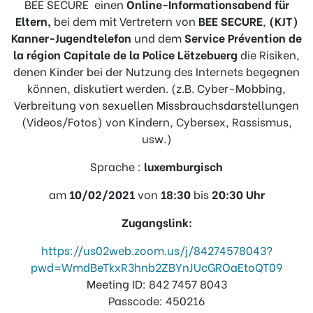
BEE SECURE einen
Online-Informationsabend für
Eltern,
bei dem mit Vertretern von
BEE SECURE
,
(KJT)
Kanner-Jugendtelefon
und dem
Service Prévention de
la région Capitale de la Police Lëtzebuerg
die Risiken,
denen Kinder bei der Nutzung des Internets begegnen
können, diskutiert werden. (z.B. Cyber-Mobbing,
Verbreitung von sexuellen Missbrauchsdarstellungen
(Videos/Fotos) von Kindern, Cybersex, Rassismus,
usw.)
Sprache :
luxemburgisch
am
10/02/2021
von
18:30
bis
20:30 Uhr
Zugangslink
:
https://us02web.zoom.us/j/84274578043?
pwd=WmdBeTkxR3hnb2ZBYnJUcGROaEtoQT09
Meeting ID: 842 7457 8043
Passcode: 450216