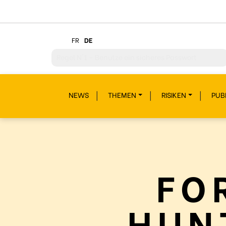
FR
DE
Regel
N°2 – Überdenke jeden deiner Klicks
Regel
N°3 – Überdenke was du postest
NEWS
THEMEN
RISIKEN
PUB
Regel
N°4 – Respektiere andere
Regel
N°5 – Schütze dich vor Hackern/Malware
Regel
N°6 – Glaub nicht alles im Internet
Regel
N°7 – Schau nicht weg!
FO
Regel
N°8- Schütze deine Geheimnisse
Regel
N°9 – Gönn dir auch mal eine Pause
HUN
Regel
N°10 – Fragen? Bleib nicht allein!