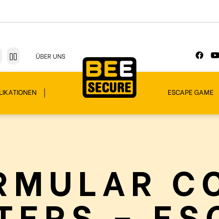
ÜBER UNS
LIKATIONEN
ESCAPE GAME
RMULAR C
TERS – ES