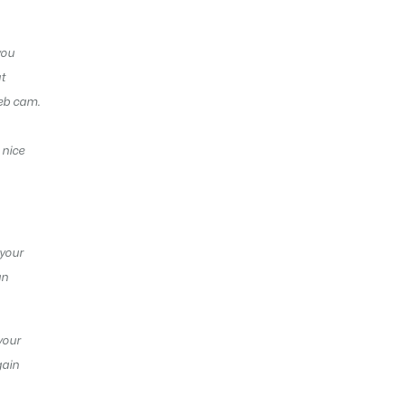
you
t
web cam.
 nice
 your
an
your
gain