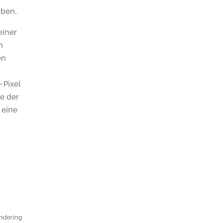
aben.
einer
h
en
-Pixel
e der
 eine
ondering