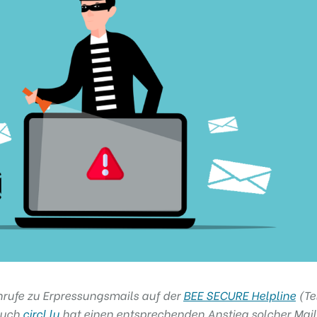
 Anrufe zu Erpressungsmails auf der
BEE SECURE Helpline
(Tel
Auch
circl.lu
hat einen entsprechenden Anstieg solcher Mail