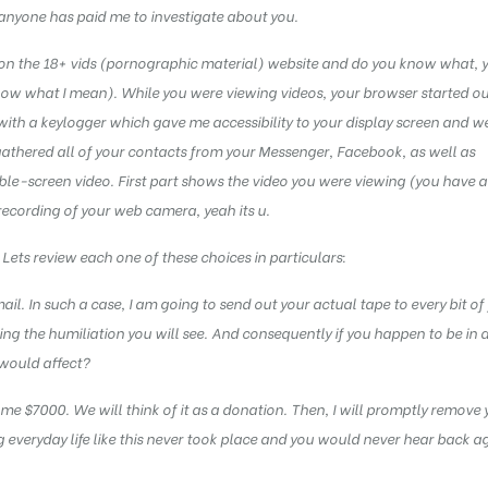
 anyone has paid me to investigate about you.
 on the 18+ vids (pornographic material) website and do you know what, 
know what I mean). While you were viewing videos, your browser started ou
ith a keylogger which gave me accessibility to your display screen and 
gathered all of your contacts from your Messenger, Facebook, as well as
le-screen video. First part shows the video you were viewing (you have a
e recording of your web camera, yeah its u.
Lets review each one of these choices in particulars:
-mail. In such a case, I am going to send out your actual tape to every bit of
ing the humiliation you will see. And consequently if you happen to be in 
 would affect?
 $7000. We will think of it as a donation. Then, I will promptly remove 
 everyday life like this never took place and you would never hear back a