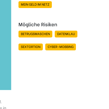
MEIN GELD IM NETZ
Mögliche Risiken
BETRUGSMASCHEN
DATENKLAU
SEXTORTION
CYBER-MOBBING
.
s in