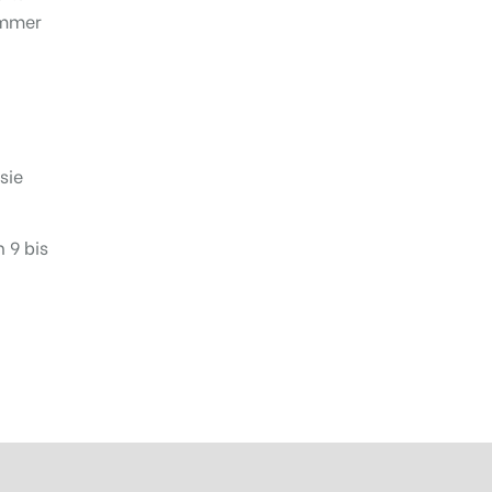
immer
sie
 9 bis