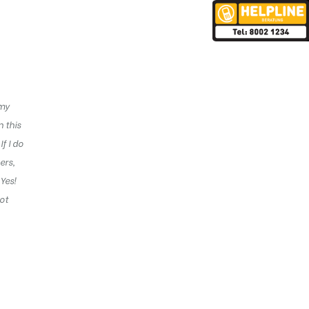
 my
n this
f I do
ers,
Yes!
not