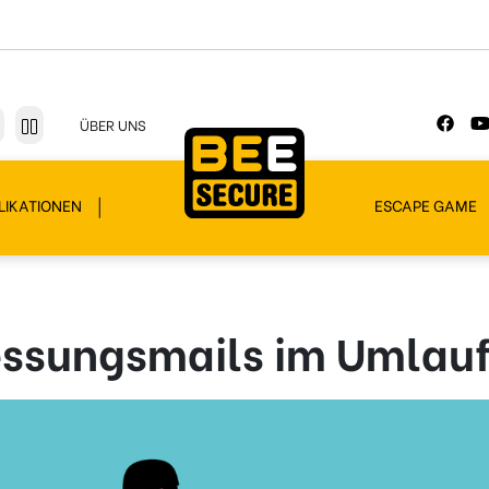
ÜBER UNS
LIKATIONEN
ESCAPE GAME
essungsmails im Umlau