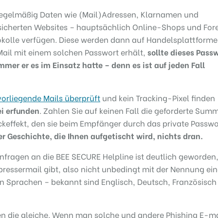
regelmäßig Daten wie (Mail)Adressen, Klarnamen und
icherten Websites – hauptsächlich Online-Shops und Fore
tokolle verfügen. Diese werden dann auf Handelsplattform
Mail mit einem solchen Passwort erhält,
sollte dieses Pass
mer er es im Einsatz hatte – denn es ist auf jeden Fall
vorliegende Mails überprüft
und kein Tracking-Pixel finden
ei erfunden
. Zahlen Sie auf keinen Fall die geforderte Summ
ckeffekt, den sie beim Empfänger durch das private Passwo
r Geschichte, die Ihnen aufgetischt wird, nichts dran.
nfragen an die BEE SECURE Helpline ist deutlich geworden
pressermail gibt, also nicht unbedingt mit der Nennung ei
n Sprachen – bekannt sind Englisch, Deutsch, Französisch
ten die gleiche. Wenn man solche und andere Phishing E-ma