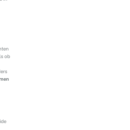
nten
ls ob
ders
amen
ide