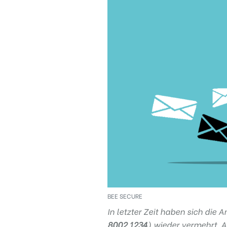
Regel
N°1 – Benutze ein sicheres Passwort
BEE SECURE
In letzter Zeit haben sich die
8002 1234
) wieder vermehrt. 