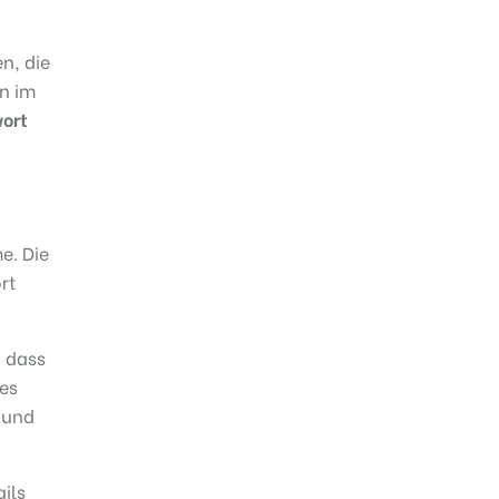
n, die
en im
wort
e. Die
rt
, dass
nes
 und
ils