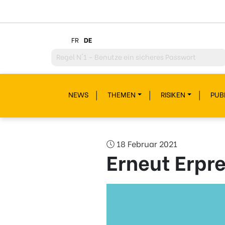
FR
DE
Regel
N°2 – Überdenke jeden deiner Klicks
Regel
N°3 – Überdenke was du postest
NEWS
THEMEN
RISIKEN
PUB
Regel
N°4 – Respektiere andere
Regel
N°5 – Schütze dich vor Hackern/Malware
Regel
N°6 – Glaub nicht alles im Internet
18 Februar 2021
Erneut Erpr
Regel
N°7 – Schau nicht weg!
Regel
N°8- Schütze deine Geheimnisse
Regel
N°9 – Gönn dir auch mal eine Pause
Regel
N°10 – Fragen? Bleib nicht allein!