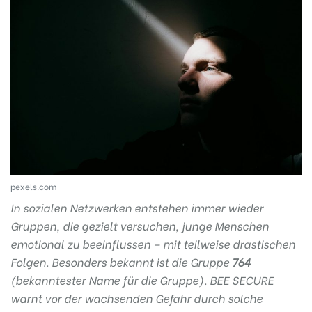
pexels.com
In sozialen Netzwerken entstehen immer wieder
Gruppen, die gezielt versuchen, junge Menschen
emotional zu beeinflussen – mit teilweise drastischen
Folgen. Besonders bekannt ist die Gruppe
764
(bekanntester Name für die Gruppe). BEE SECURE
warnt vor der wachsenden Gefahr durch solche