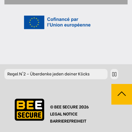
Regel
N°2 – Überdenke jeden deiner Klicks
Regel
N°3 – Überdenke was du postest
Regel
N°4 – Respektiere andere
© BEE SECURE 2026
Regel
N°5 – Schütze dich vor Hackern/Malware
LEGAL NOTICE
Regel
N°6 – Glaub nicht alles im Internet
BARRIEREFREIHEIT