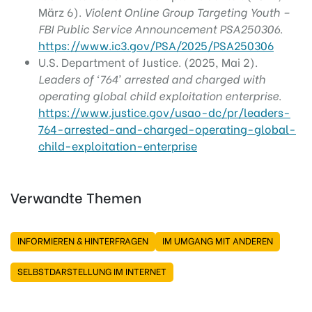
März 6).
Violent Online Group Targeting Youth –
FBI Public Service Announcement PSA250306
.
https://www.ic3.gov/PSA/2025/PSA250306
U.S. Department of Justice. (2025, Mai 2).
Leaders of ‘764’ arrested and charged with
operating global child exploitation enterprise
.
https://www.justice.gov/usao-dc/pr/leaders-
764-arrested-and-charged-operating-global-
child-exploitation-enterprise
Verwandte Themen
INFORMIEREN & HINTERFRAGEN
IM UMGANG MIT ANDEREN
SELBSTDARSTELLUNG IM INTERNET