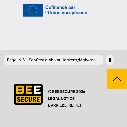
Regel
N°5 – Schütze dich vor Hackern/Malware
Regel
N°6 – Glaub nicht alles im Internet
Regel
N°7 – Schau nicht weg!
© BEE SECURE 2026
Regel
N°8- Schütze deine Geheimnisse
LEGAL NOTICE
Regel
N°9 – Gönn dir auch mal eine Pause
BARRIEREFREIHEIT
Regel
N°10 – Fragen? Bleib nicht allein!