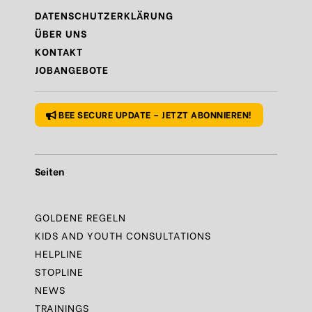
Regel
N°1 – Benutze ein sicheres Passwort
DATENSCHUTZERKLÄRUNG
Regel
N°2 – Überdenke jeden deiner Klicks
ÜBER UNS
KONTAKT
Regel
N°3 – Überdenke was du postest
JOBANGEBOTE
Regel
N°4 – Respektiere andere
BEE SECURE UPDATE – JETZT ABONNIEREN!
Seiten
GOLDENE REGELN
KIDS AND YOUTH CONSULTATIONS
HELPLINE
STOPLINE
NEWS
TRAININGS