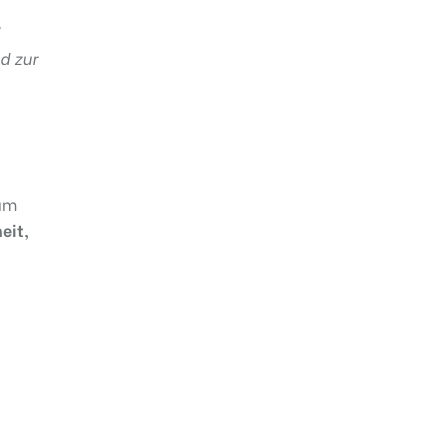
d zur
um
eit,