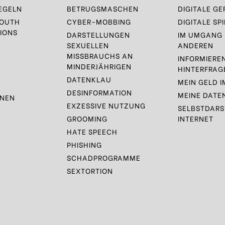
EGELN
BETRUGSMASCHEN
DIGITALE GE
YOUTH
CYBER-MOBBING
DIGITALE SPI
IONS
DARSTELLUNGEN
IM UMGANG 
SEXUELLEN
ANDEREN
MISSBRAUCHS AN
INFORMIERE
MINDERJÄHRIGEN
HINTERFRAG
DATENKLAU
MEIN GELD I
DESINFORMATION
MEINE DATE
ONEN
EXZESSIVE NUTZUNG
SELBSTDARS
GROOMING
INTERNET
HATE SPEECH
PHISHING
SCHADPROGRAMME
SEXTORTION