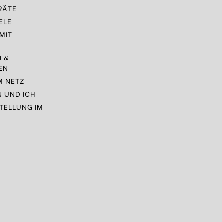
RÄTE
ELE
MIT
N &
EN
M NETZ
N UND ICH
TELLUNG IM