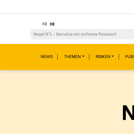
FR
DE
Regel
N°1 – Benutze ein sicheres Passwort
Regel
N°2 – Überdenke jeden deiner Klicks
NEWS
THEMEN
RISIKEN
PUB
Regel
N°3 – Überdenke was du postest
Regel
N°4 – Respektiere andere
Regel
N°5 – Schütze dich vor Hackern/Malware
Regel
N°6 – Glaub nicht alles im Internet
Regel
N°7 – Schau nicht weg!
Regel
N°8- Schütze deine Geheimnisse
Regel
N°9 – Gönn dir auch mal eine Pause