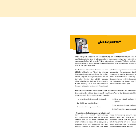
Regel
N°10 – Fragen? Bleib nicht allein!