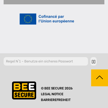
Regel
N°1 – Benutze ein sicheres Passwort
Regel
N°2 – Überdenke jeden deiner Klicks
Regel
N°3 – Überdenke was du postest
© BEE SECURE 2026
Regel
N°4 – Respektiere andere
LEGAL NOTICE
Regel
N°5 – Schütze dich vor Hackern/Malware
BARRIEREFREIHEIT