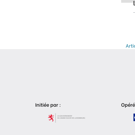
Na
Arti
Initiée par :
Opéré