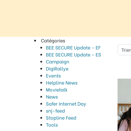
Règle
N°1 – Utiliser un mot de passe sûr
Catégories
BEE SECURE Update – EF
BEE SECURE Update – ES
Campaign
DigiRallye
Events
Helpline News
Movietalk
News
Safer Internet Day
snj-feed
Stopline Feed
Tools