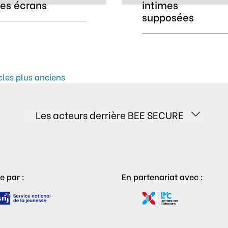
les écrans
intimes
supposées
vigation des articles
cles plus anciens
Les acteurs derrière BEE SECURE
e par :
En partenariat avec :