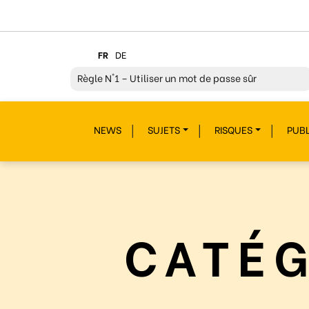
FR
DE
Règle
N°2 – Réfléchir avant de cliquer !
Règle
N°3 – Réfléchir à ce que l’on publie
NEWS
SUJETS
RISQUES
PUBL
Règle
N°4 – Respecter les autres
Règle
N°5 – Se protéger du piratage
Règle
N°6 – Remettre en question ce que l’on voit
Règle
N°7 – Réagir et signaler
CATÉG
Règle
N°8 – Protéger sa vie privée
Règle
N°9 – Savoir s’accorder une pause
Règle
N°10 – Des questions ? Parles-en