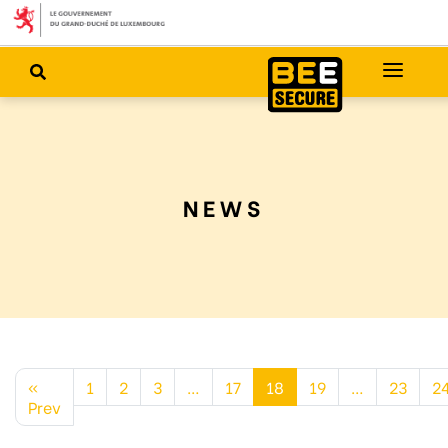
NEWS
«
1
2
3
…
17
18
19
…
23
2
Prev