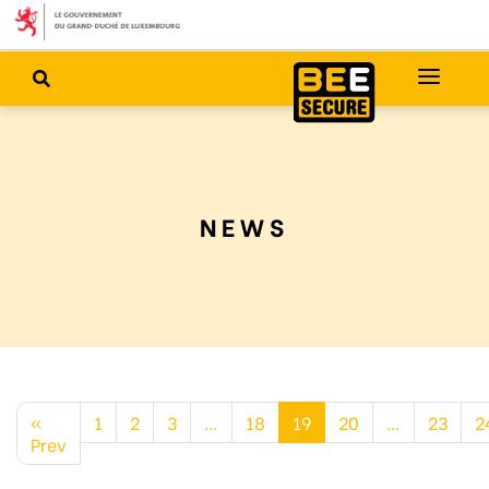
NEWS
«
1
2
3
…
18
19
20
…
23
2
Prev