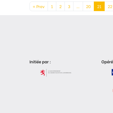
« Prev
1
2
3
…
20
21
22
Initiée par :
Opéré