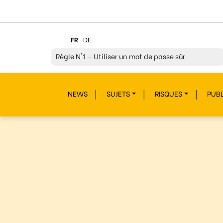
FR
DE
Règle
N°2 – Réfléchir avant de cliquer !
Règle
N°3 – Réfléchir à ce que l’on publie
NEWS
SUJETS
RISQUES
PUBL
Règle
N°4 – Respecter les autres
Règle
N°5 – Se protéger du piratage
Règle
N°6 – Remettre en question ce que l’on voit
Règle
N°7 – Réagir et signaler
Règle
N°8 – Protéger sa vie privée
Règle
N°9 – Savoir s’accorder une pause
Règle
N°10 – Des questions ? Parles-en