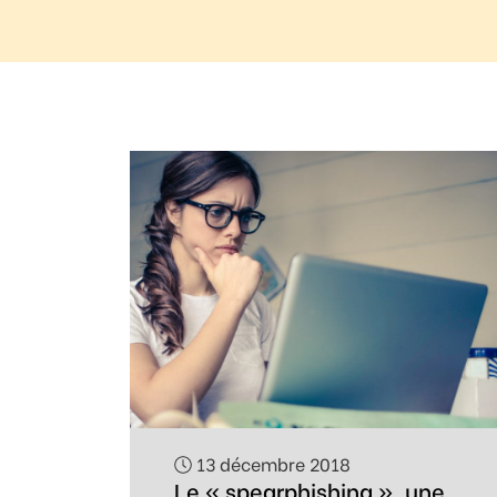
Règle
N°1 – Utiliser un mot de passe sûr
13 décembre 2018
Le « spearphishing », une