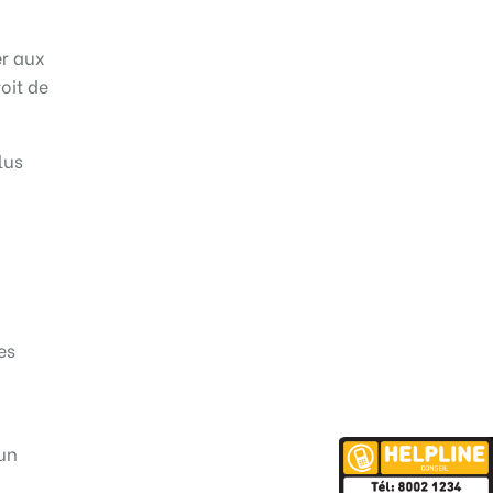
er aux
oit de
lus
es
 un