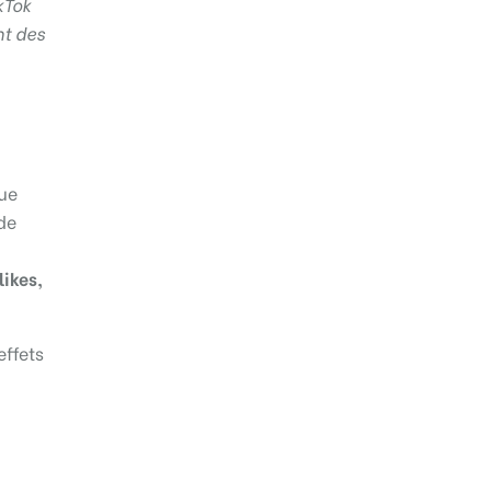
kTok
nt des
ue
 de
likes,
effets