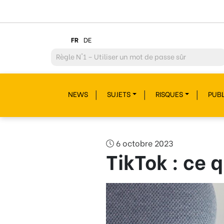
FR
DE
Règle
N°2 – Réfléchir avant de cliquer !
Règle
N°3 – Réfléchir à ce que l’on publie
NEWS
SUJETS
RISQUES
PUBL
Règle
N°4 – Respecter les autres
Règle
N°5 – Se protéger du piratage
Règle
N°6 – Remettre en question ce que l’on voit
6 octobre 2023
TikTok : ce 
Règle
N°7 – Réagir et signaler
Règle
N°8 – Protéger sa vie privée
Règle
N°9 – Savoir s’accorder une pause
Règle
N°10 – Des questions ? Parles-en