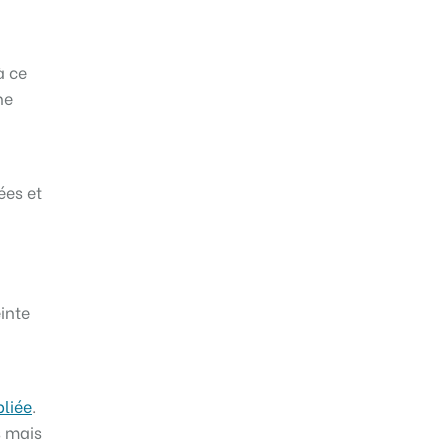
à ce
ne
ées et
inte
bliée
.
s mais