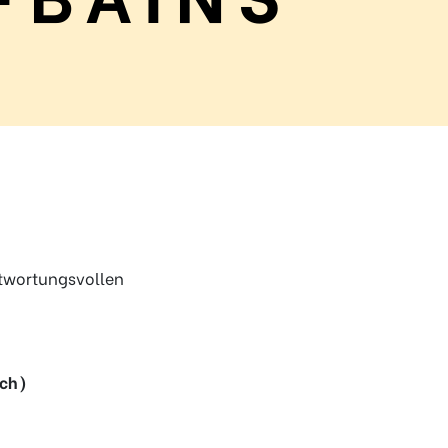
ntwortungsvollen
sch)