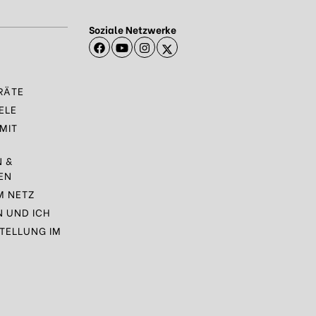
Soziale Netzwerke
RÄTE
ELE
MIT
N &
EN
M NETZ
N UND ICH
TELLUNG IM