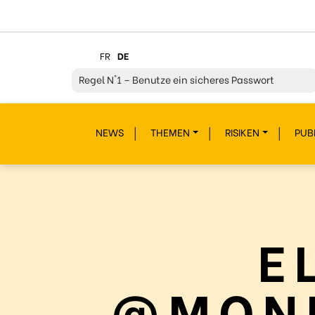
FR
DE
Regel
N°1 – Benutze ein sicheres Passwort
Regel
N°2 – Überdenke jeden deiner Klicks
NEWS
THEMEN
RISIKEN
PUB
Regel
N°3 – Überdenke was du postest
Regel
N°4 – Respektiere andere
Regel
N°5 – Schütze dich vor Hackern/Malware
Regel
N°6 – Glaub nicht alles im Internet
E
Regel
N°7 – Schau nicht weg!
Regel
N°8- Schütze deine Geheimnisse
@MOND
Regel
N°9 – Gönn dir auch mal eine Pause