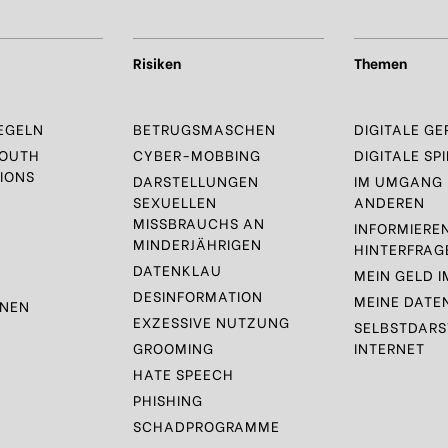
Risiken
Themen
EGELN
BETRUGSMASCHEN
DIGITALE GE
YOUTH
CYBER-MOBBING
DIGITALE SPI
IONS
DARSTELLUNGEN
IM UMGANG 
SEXUELLEN
ANDEREN
MISSBRAUCHS AN
INFORMIERE
MINDERJÄHRIGEN
HINTERFRAG
DATENKLAU
MEIN GELD I
DESINFORMATION
MEINE DATE
ONEN
EXZESSIVE NUTZUNG
SELBSTDARS
GROOMING
INTERNET
HATE SPEECH
PHISHING
SCHADPROGRAMME