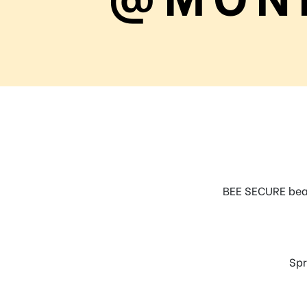
Regel
N°10 – Fragen? Bleib nicht allein!
BEE SECURE bean
Sp