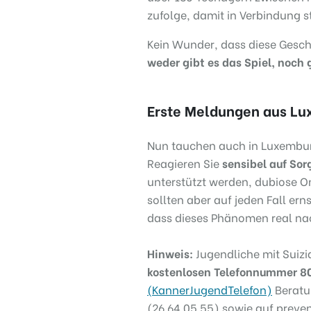
zufolge, damit in Verbindung s
Kein Wunder, dass diese Geschi
weder gibt es das Spiel, noc
Erste Meldungen aus L
Nun tauchen auch in Luxembur
Reagieren Sie
sensibel auf So
unterstützt werden, dubiose On
sollten aber auf jeden Fall e
dass dieses Phänomen real n
Hinweis
:
Jugendliche mit Suiz
kostenlosen Telefonnummer 8
(KannerJugendTelefon)
Beratun
(26 64 05 55) sowie auf preven