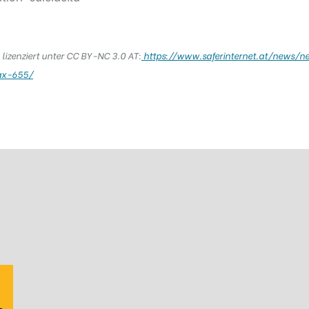
, lizenziert unter CC BY-NC 3.0 AT:
https://www.saferinternet.at/news/n
oax-655/
s