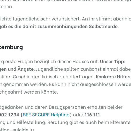
tehen.
chte Jugendliche sehr verunsichert. An ihr stimmt aber nic
h gab es die damit zusammenhängenden Selbstmorde
.
uxemburg
g erste Fragen bezüglich dieses Hoaxes auf.
Unser Tipp
:
rgen und Ängste
. Jugendliche sollten zunächst einmal dabe
line-Geschichten kritisch zu hinterfragen.
Konkrete Hilfer
rnst genommen werden. Es kann nicht ausgeschlossen werde
achgeahmt werden könnte.
idgedanken und deren Bezugspersonen erhalten bei der
002 1234 (
BEE SECURE Helpline
)
oder
116 111
g und Hilfestellung. Beratung gibt es auch beim Elterente
tion-suicide.lu