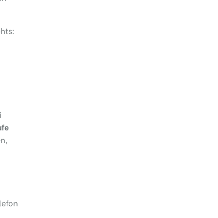
hts:
i
ufe
n,
lefon