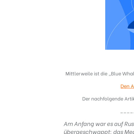
Regel
N°2 – Überdenke jeden deiner Klicks
Mittlerweile ist die „Blue Wha
Den A
Der nachfolgende Artik
____
Am Anfang war es auf Russ
übergeschwappt: das Med