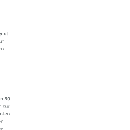
piel
ut
rn
on 50
n zur
mmten
on
en