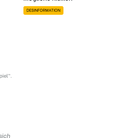
DESINFORMATION
piel“.
sich