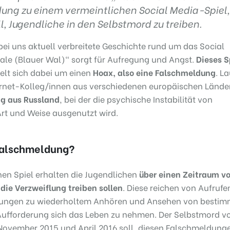
ung zu einem vermeintlichen Social Media-Spiel,
l, Jugendliche in den Selbstmord zu treiben.
ei uns aktuell verbreitete Geschichte rund um das Social
le (Blauer Wal)“ sorgt für Aufregung und Angst.
Dieses S
delt sich dabei um einen
Hoax, also eine Falschmeldung
. La
ernet-Kolleg/innen aus verschiedenen europäischen Lände
ng aus Russland
, bei der die psychische Instabilität von
Art und Weise ausgenutzt wird.
Falschmeldung?
hen Spiel erhalten die Jugendlichen
über einen Zeitraum v
die Verzweiflung treiben sollen
. Diese reichen von Aufrufe
isungen zu wiederholtem Anhören und Ansehen von besti
 Aufforderung sich das Leben zu nehmen. Der Selbstmord v
November 2015 und April 2016 soll, diesen Falschmeldung