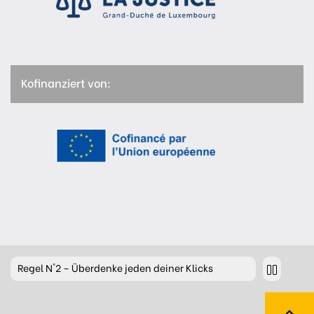
Kofinanziert von:
Regel
N°2 – Überdenke jeden deiner Klicks
Regel
N°3 – Überdenke was du postest