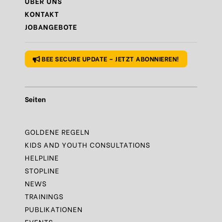
ÜBER UNS
KONTAKT
Regel
N°10 – Fragen? Bleib nicht allein!
JOBANGEBOTE
Regel
N°1 – Benutze ein sicheres Passwort
BEE SECURE UPDATE – JETZT ABONNIEREN!
Seiten
GOLDENE REGELN
KIDS AND YOUTH CONSULTATIONS
HELPLINE
STOPLINE
NEWS
TRAININGS
PUBLIKATIONEN
EVENTS