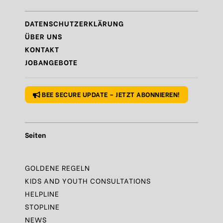
Regel
N°8- Schütze deine Geheimnisse
DATENSCHUTZERKLÄRUNG
Regel
N°9 – Gönn dir auch mal eine Pause
ÜBER UNS
KONTAKT
Regel
N°10 – Fragen? Bleib nicht allein!
JOBANGEBOTE
BEE SECURE UPDATE – JETZT ABONNIEREN!
Seiten
GOLDENE REGELN
KIDS AND YOUTH CONSULTATIONS
HELPLINE
STOPLINE
NEWS