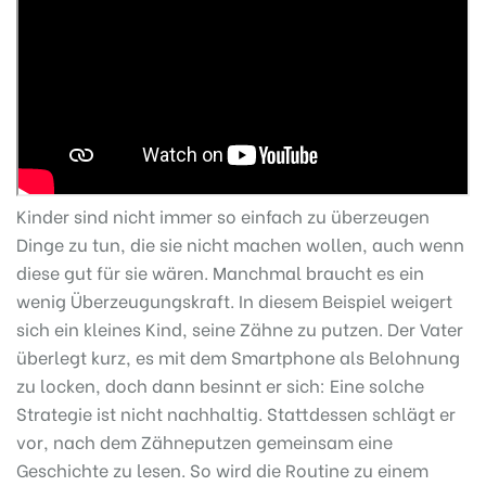
Kinder sind nicht immer so einfach zu überzeugen
Dinge zu tun, die sie nicht machen wollen, auch wenn
diese gut für sie wären. Manchmal braucht es ein
wenig Überzeugungskraft. In diesem Beispiel weigert
sich ein kleines Kind, seine Zähne zu putzen. Der Vater
überlegt kurz, es mit dem Smartphone als Belohnung
zu locken, doch dann besinnt er sich: Eine solche
Strategie ist nicht nachhaltig. Stattdessen schlägt er
vor, nach dem Zähneputzen gemeinsam eine
Geschichte zu lesen. So wird die Routine zu einem