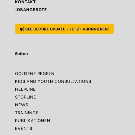
KONTAKT
Regel
N°10 – Fragen? Bleib nicht allein!
JOBANGEBOTE
Regel
N°1 – Benutze ein sicheres Passwort
BEE SECURE UPDATE – JETZT ABONNIEREN!
Seiten
GOLDENE REGELN
KIDS AND YOUTH CONSULTATIONS
HELPLINE
STOPLINE
NEWS
TRAININGS
PUBLIKATIONEN
EVENTS