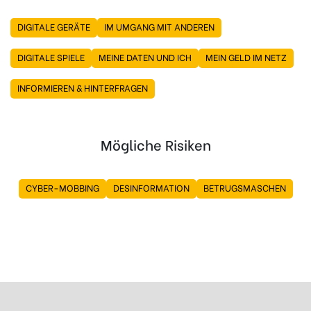
DIGITALE GERÄTE
IM UMGANG MIT ANDEREN
DIGITALE SPIELE
MEINE DATEN UND ICH
MEIN GELD IM NETZ
INFORMIEREN & HINTERFRAGEN
Mögliche Risiken
CYBER-MOBBING
DESINFORMATION
BETRUGSMASCHEN