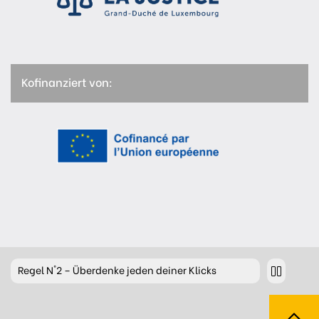
Kofinanziert von:
Regel
N°2 – Überdenke jeden deiner Klicks
Regel
N°3 – Überdenke was du postest